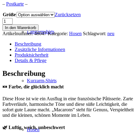
–
Postkarte
–
Größe
Zurücksetzen
LENZING™
ECOVERO™
In den Warenkorb
Viskose
Langarmshirts
Artikelnummer:
48047
Kategorie:
Hosen
Schlagwort:
neu
Hose
"Macarons"
Beschreibung
Menge
Zusätzliche Informationen
Produktsicherheit
Details & Pflege
Beschreibung
Kurzarm-Shirts
🍬 Farbe, die glücklich macht
Diese Hose ist wie ein Ausflug in eine französische Pâtisserie. Zarte
Farbverläufe, harmonische Töne und diese süße Leichtigkeit, die
sofort gute Laune macht. „Macarons“ steht für Genuss, Verspieltheit
und die kleinen, schönen Momente im Leben.
🌿 Luftig, weich, unbeschwert
Hosen