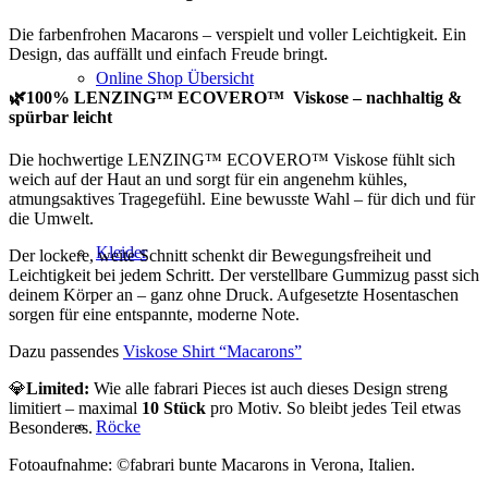
Die farbenfrohen Macarons – verspielt und voller Leichtigkeit. Ein
Design, das auffällt und einfach Freude bringt.
Online Shop Übersicht
🌿
100% LENZING™ ECOVERO™ Viskose – nachhaltig &
spürbar leicht
Die hochwertige
LENZING™ ECOVERO™ Viskose
fühlt sich
weich auf der Haut an und sorgt für ein angenehm kühles,
atmungsaktives Tragegefühl. Eine bewusste Wahl – für dich und für
die Umwelt.
Kleider
Der lockere, weite Schnitt schenkt dir Bewegungsfreiheit und
Leichtigkeit bei jedem Schritt. Der verstellbare Gummizug passt sich
deinem Körper an – ganz ohne Druck. Aufgesetzte Hosentaschen
sorgen für eine entspannte, moderne Note.
Dazu passendes
Viskose Shirt “Macarons”
💎
Limited:
Wie alle fabrari Pieces ist auch dieses Design streng
limitiert – maximal
10 Stück
pro Motiv. So bleibt jedes Teil etwas
Röcke
Besonderes.
Fotoaufnahme: ©fabrari bunte Macarons
in Verona, Italien.