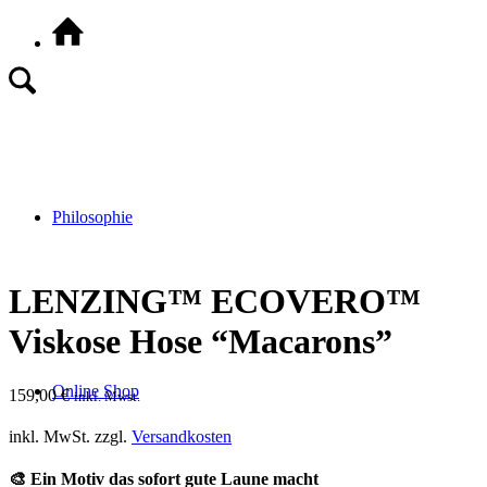
Philosophie
LENZING™ ECOVERO™
Viskose Hose “Macarons”
Online Shop
159,00
€
inkl. Mwst.
inkl. MwSt.
zzgl.
Versandkosten
🎨 Ein Motiv das sofort gute Laune macht