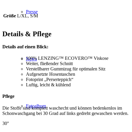
Presse
Größe
L/XL, S/M
Details & Pflege
Details auf einen Blick:
100% LENZING™ ECOVERO™ Viskose
News
Weiter, fließender Schnitt
Verstellbarer Gummizug für optimalen Sitz
Aufgesetzte Hosentaschen
Fotoprint „Perserteppich“
Luftig, leicht & kühlend
Pflege
Fotoalbum
Die Stoffe sind komplett waschecht und können bedenkenlos im
Schonwaschgang bei 30 Grad auf links gedreht gewaschen werden.
30°