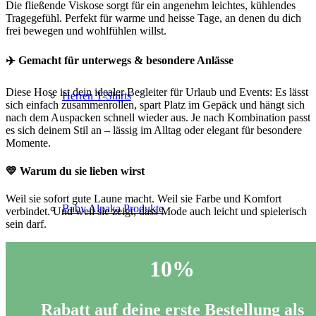
Die fließende Viskose sorgt für ein angenehm leichtes, kühlendes
Tragegefühl. Perfekt für warme und heisse Tage, an denen du dich
frei bewegen und wohlfühlen willst.
✈️
Gemacht für unterwegs & besondere Anlässe
Diese Hose ist dein idealer Begleiter für Urlaub und Events: Es lässt
Herren T-Shirts
sich einfach zusammenrollen, spart Platz im Gepäck und hängt sich
nach dem Auspacken schnell wieder aus. Je nach Kombination passt
es sich deinem Stil an – lässig im Alltag oder elegant für besondere
Momente.
💛 Warum du sie lieben wirst
Weil sie sofort gute Laune macht. Weil sie Farbe und Komfort
Baby Alpaka Produkte
verbindet. Und weil sie zeigt, dass Mode auch leicht und spielerisch
sein darf.
10%
Rabatt auf deine erste Bestellung als